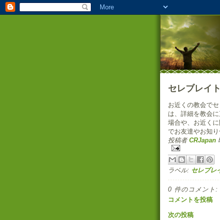
セレブレイ
お近くの教会でセ
は、詳細を教会に
場合や、お近くに
でお友達やお知り
投稿者
CRJapan
ラベル:
セレブレ
0 件のコメント:
コメントを投稿
次の投稿