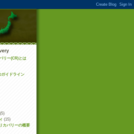
very
リー(CR)とは
のガイドライン
(5)
ィ
(15)
リカバリーの概要