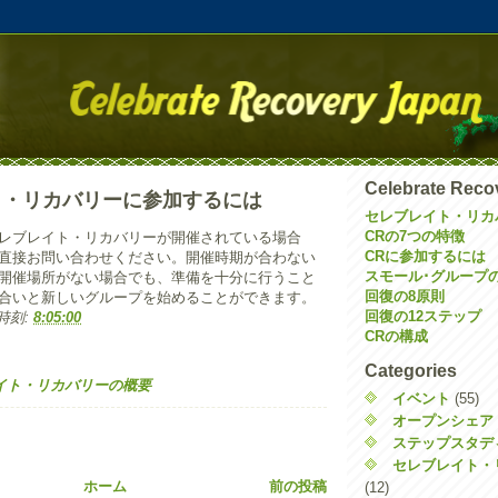
Celebrate Reco
ト・リカバリーに参加するには
セレブレイト・リカバ
CRの7つの特徴
レブレイト・リカバリーが開催されている場合
CRに参加するには
直接お問い合わせください。開催時期が合わない
スモール･グループ
開催場所がない場合でも、準備を十分に行うこと
回復の8原則
合いと新しいグループを始めることができます。
回復の12ステップ
時刻:
8:05:00
CRの構成
Categories
イト・リカバリーの概要
イベント
(55)
オープンシェア
ステップスタデ
セレブレイト・
ホーム
前の投稿
(12)