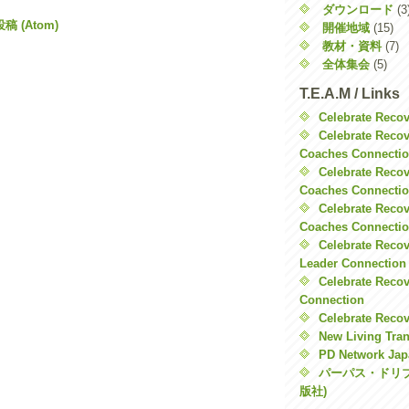
ダウンロード
(3
 (Atom)
開催地域
(15)
教材・資料
(7)
全体集会
(5)
T.E.A.M / Links
Celebrate Reco
Celebrate Recov
Coaches Connecti
Celebrate Reco
Coaches Connecti
Celebrate Recov
Coaches Connecti
Celebrate Recov
Leader Connection
Celebrate Recov
Connection
Celebrate Reco
New Living Tra
PD Network Jap
パーパス・ドリ
版社)