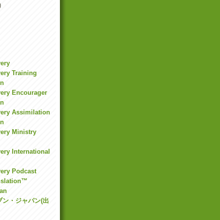
)
very
ery Training
on
very Encourager
on
ery Assimilation
on
ery Ministry
ery International
very Podcast
nslation™
an
ブン・ジャパン(出